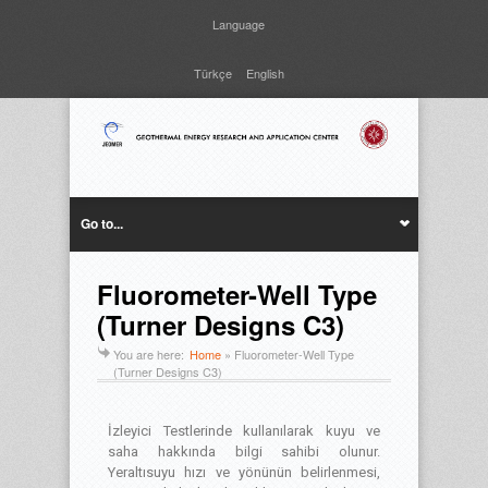
Language
Türkçe
English
Go to...
Fluorometer-Well Type
(Turner Designs C3)
You are here:
Home
»
Fluorometer-Well Type
(Turner Designs C3)
İzleyici Testlerinde kullanılarak kuyu ve
saha hakkında bilgi sahibi olunur.
Yeraltısuyu hızı ve yönünün belirlenmesi,