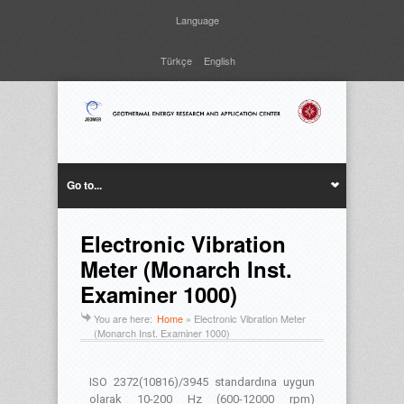
Language
Türkçe
English
Go to...
Electronic Vibration
Meter (Monarch Inst.
Examiner 1000)
You are here:
Home
»
Electronic Vibration Meter
(Monarch Inst. Examiner 1000)
ISO 2372(10816)/3945 standardına uygun
olarak 10-200 Hz (600-12000 rpm)