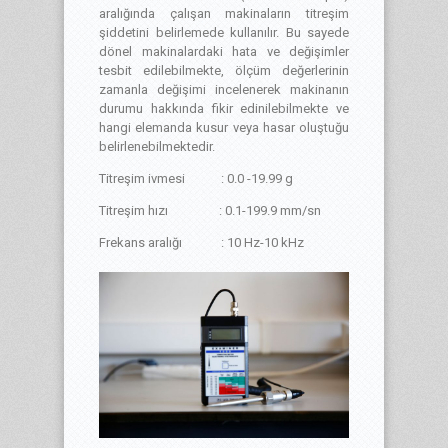
aralığında çalışan makinaların titreşim
şiddetini belirlemede kullanılır. Bu sayede
dönel makinalardaki hata ve değişimler
tesbit edilebilmekte, ölçüm değerlerinin
zamanla değişimi incelenerek makinanın
durumu hakkında fikir edinilebilmekte ve
hangi elemanda kusur veya hasar oluştuğu
belirlenebilmektedir.
Titreşim ivmesi : 0.0 -19.99 g
Titreşim hızı : 0.1-199.9 mm/sn
Frekans aralığı : 10 Hz-10 kHz