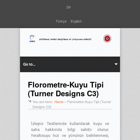
Dil
Türkçe
English
Go to...
Florometre-Kuyu Tipi
(Turner Designs C3)
You are here:
Home
»
Florometre-Kuyu Tipi (Turner
Designs C3)
İzleyici Testlerinde kullanılarak kuyu ve
saha hakkında bilgi sahibi olunur.
Yeraltısuyu hızı ve yönünün belirlenmesi,