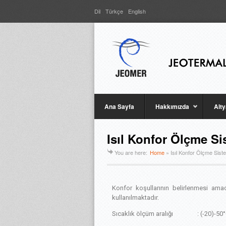
Dil
Türkçe
English
Ana Sayfa
Hakkımızda
Alty
Isıl Konfor Ölçme S
You are here:
Home
»
Isıl Konfor Ölçme Sis
Konfor koşullarının belirlenmesi ama
kullanılmaktadır.
Sıcaklık ölçüm aralığı : (-20)-50