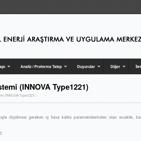
apı
Analiz / Proforma Talep
Duyurular
Diğer
İle
istemi (INNOVA Type1221)
temi (INNOVA Type1221)
cıyla ölçülmesi gereken iç hava kalite parametrelerinden olan sıcaklık, b
°C